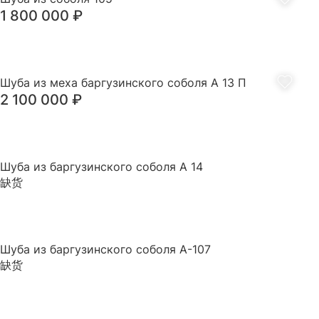
1 800 000
₽
折扣区
前往目
Шуба из меха баргузинского соболя А 13 П
2 100 000
₽
Шуба из баргузинского соболя А 14
缺货
Шуба из баргузинского соболя А-107
缺货