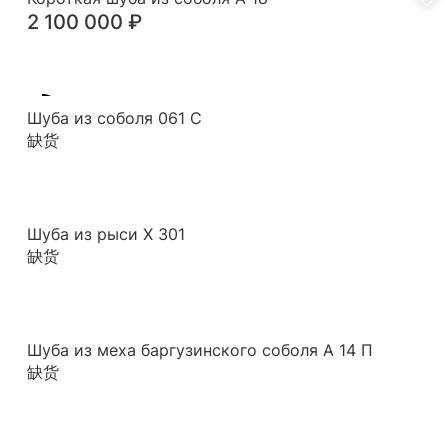
2 100 000
₽
Шуба из соболя 061 С
缺货
Шуба из рыси Х 301
缺货
Шуба из меха баргузинского соболя А 14 П
缺货