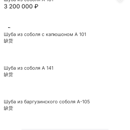
3 200 000
₽
录
Шуба из соболя с капюшоном А 101
缺货
Шуба из соболя А 141
缺货
Шуба из баргузинского соболя А-105
缺货