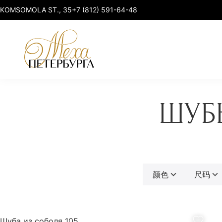
KOMSOMOLA ST., 35
+7 (812) 591-64-48
ШУБ
貂皮
貂皮 elegant
貂
貂皮 premium
紫貂 & 山猫
貂皮 sport-chic
颜色
尺码
狐狸 & 貉子
貂皮加大码
智能服装
Шуба из соболя 105