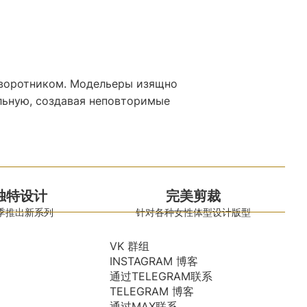
 воротником. Модельеры изящно
льную, создавая неповторимые
独特设计
完美剪裁
季推出新系列
针对各种女性体型设计版型
VK 群组
INSTAGRAM 博客
通过TELEGRAM联系
TELEGRAM 博客
通过MAX联系