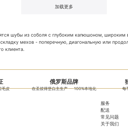
加载更多
ятся шубы из соболя с глубоким капюшоном, широким
аскладку мехов - поперечную, диагональную или продо
о клиента.
证
俄罗斯品牌
卖毛皮
在圣彼得堡自主生产 — 100%本地化
每
服务
配送
常见问题
关于我们