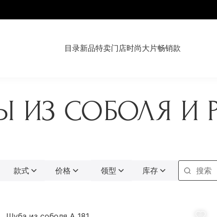
目录
新品
特卖
门店
时尚大片
畅销款
Ы ИЗ СОБОЛЯ И 
皮草派克大衣
开士米 & 皮草
配饰
款式
价格
领型
库存
往季系列
Шуба из соболя А 181