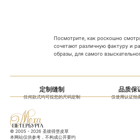
Посмотрите, как роскошно смотр
сочетают различную фактуру и р
образы, для самого взыскательног
定制缝制
品质保
任何款式均可按您的尺码定制
仅使用认证拍
© 2005 - 2026 圣彼得堡皮草
本网站仅供参考，不构成公开要约