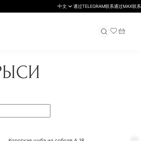
中文
РЫСИ
Короткая шуба из соболя А 18