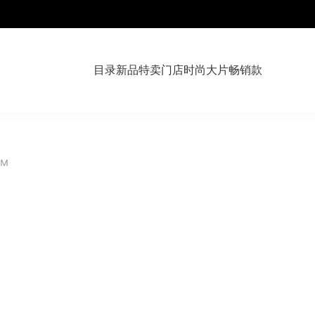
目录
新品
特卖
门店
时尚大片
畅销款
皮草派克大衣
ом
开士米 & 皮草
配饰
往季系列