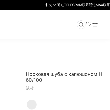
中文
Норковая шуба с капюшоном H
60/100
缺货