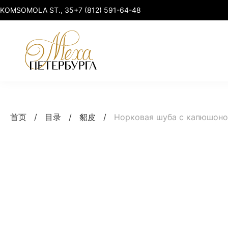
KOMSOMOLA ST., 35
+7 (812) 591-64-48
貂皮
貂皮 elegant
首页
/
目录
/
貂皮
/
Норковая шуба с капюшон
貂
貂皮 premium
紫貂 & 山猫
貂皮 sport-chic
狐狸 & 貉子
貂皮加大码
智能服装