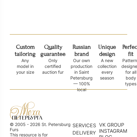
Шуба из соболя А 181
Короткая шуба и
3 200 000
₽
2 100 000
₽
Custom
Quality
Russian
Unique
Perfec
tailoring
guarantee
brand
design
fit
Any
Only
Our own
A new
Patter
model in
certified
production
collection
design
your size
auction fur
in Saint
every
for all
Petersburg
season
body
— 100%
types
local
© 2005 - 2026 St. Petersburg
VK GROUP
SERVICES
Furs
INSTAGRAM
DELIVERY
This resource is for