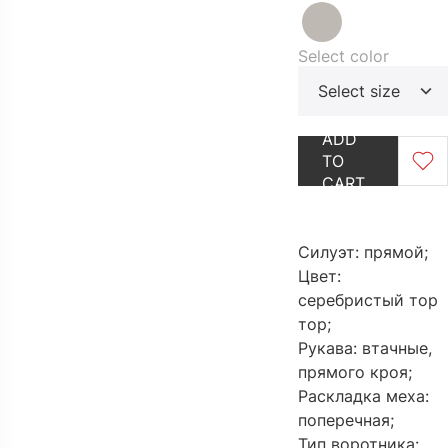
Select color
Select size
OUTLET
GO TO CAT
ADD
TO
CART
Силуэт: прямой;
Цвет:
серебристый тор
тор;
Рукава: втачные,
прямого кроя;
Раскладка меха:
поперечная;
Тип воротника: