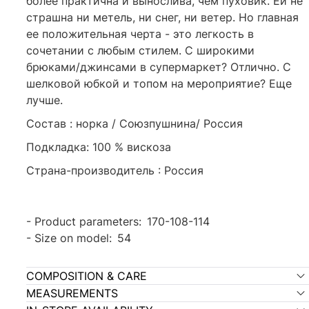
более практична и вынослива, чем пуховик. Ей не
страшна ни метель, ни снег, ни ветер. Но главная
ее положительная черта - это легкость в
сочетании с любым стилем. С широкими
брюками/джинсами в супермаркет? Отлично. С
шелковой юбкой и топом на мероприятие? Еще
лучше.
Состав : норка / Союзпушнина/ Россия
Подкладка: 100 % вискоза
Страна-производитель : Россия
-
Product parameters
:
170-108-114
-
Size on model
:
54
COMPOSITION & CARE
MEASUREMENTS