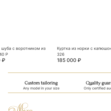
 шуба с воротником из
Куртка из норки с капюшо
40 Р
326
0
₽
185 000
₽
Custom tailoring
Quality gua
Any model in your size
Only certified au