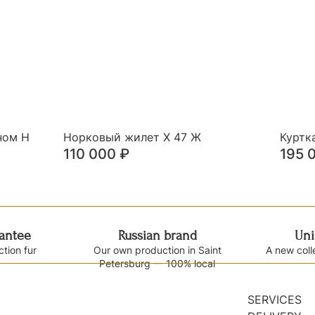
ном Н
Норковый жилет Х 47 Ж
Куртк
110 000
₽
195 
rantee
Russian brand
Uni
ction fur
Our own production in Saint
A new coll
Petersburg — 100% local
SERVICES