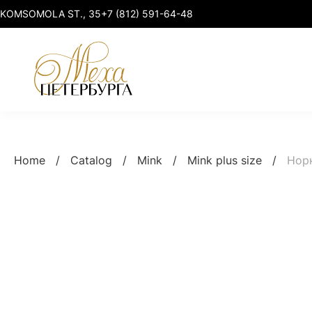
KOMSOMOLA ST., 35
+7 (812) 591-64-48
Mink
Mink elegant
Home
/
Catalog
/
Mink
/
Mink plus size
/
Нор
Marten
Mink premium
Sable & Lynx
Mink sport-chic
Fox & Raccoon
Mink plus size
Smart clothing