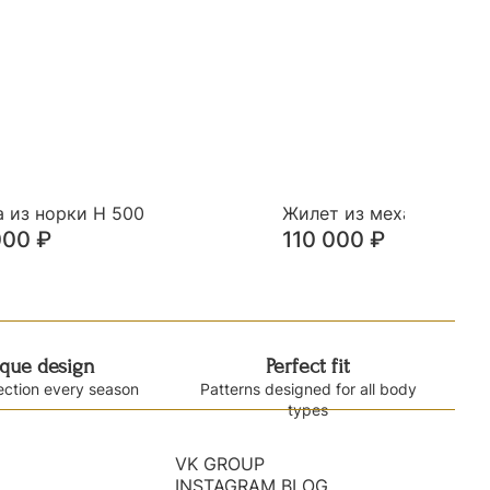
а из норки Н 500
Жилет из меха норки Х
000
₽
110 000
₽
que design
Perfect fit
ection every season
Patterns designed for all body
types
VK GROUP
INSTAGRAM BLOG