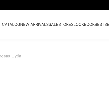
CATALOG
NEW ARRIVALS
SALE
STORES
LOOKBOOK
BESTSE
Fur parkas
ковая шуба
Cashmere & Fur
Accessories
Past collections