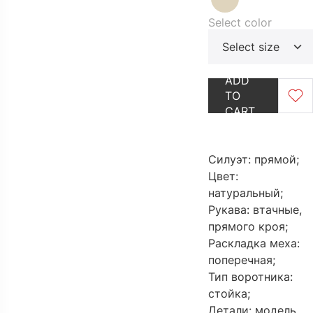
Select color
Select size
OUTLET
GO TO CAT
ADD
TO
CART
Силуэт: прямой;
Цвет:
натуральный;
Рукава: втачные,
прямого кроя;
Раскладка меха:
поперечная;
Тип воротника:
стойка;
Детали: модель