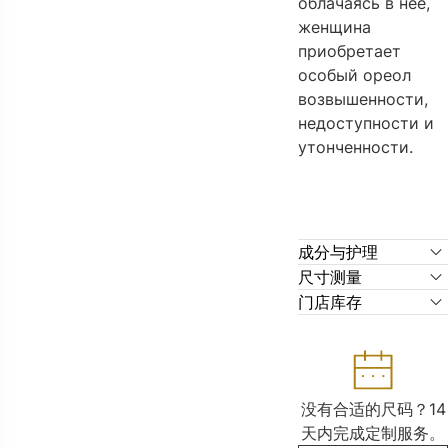
облачаясь в нее,
женщина
приобретает
особый ореол
возвышенности,
недоступности и
утонченности.
成分与护理
尺寸测量
门店库存
没有合适的尺码？14
天内完成定制服务。