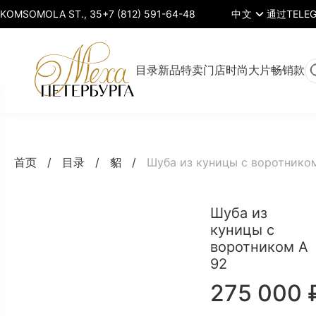
中文
KOMSOMOLA ST., 35
+7 (812) 591-64-48
目录
新品
特卖
门店
时尚大片
畅销款
貂皮
貂皮
皮草派
貂
首页
/
目录
/
貂
/
Шуба из куницы с воротнико
elegant
克大衣
Шуба из
开士米
紫貂 &
貂皮
配饰
куницы с
sport-
& 皮草
山猫
воротником А
chic
92
275 000
貂皮加
往季系
智能服