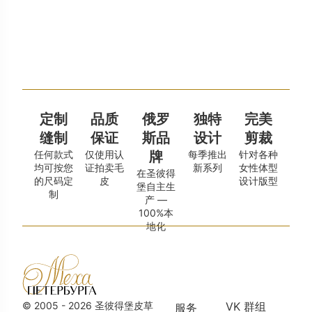
Шуба из куницы А-170
Куртка из куниц
480 000
₽
воротником А-2
缺货
定制
品质
俄罗
独特
完美
缝制
保证
斯品
设计
剪裁
任何款式
仅使用认
每季推出
针对各种
牌
均可按您
证拍卖毛
新系列
女性体型
在圣彼得
的尺码定
皮
设计版型
堡自主生
制
产 —
100%本
地化
© 2005 - 2026 圣彼得堡皮草
VK 群组
服务