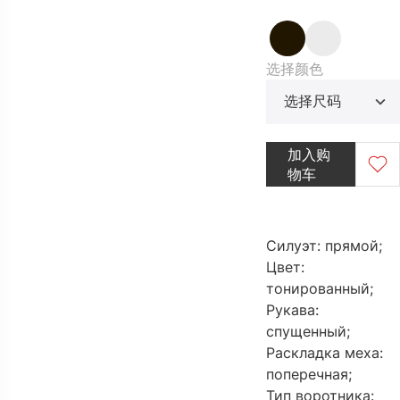
大码
列
装
选择颜色
选择尺码
加入购
物车
折扣区
前往目
Силуэт: прямой;
Цвет:
тонированный;
Рукава:
спущенный;
Раскладка меха:
поперечная;
Тип воротника: