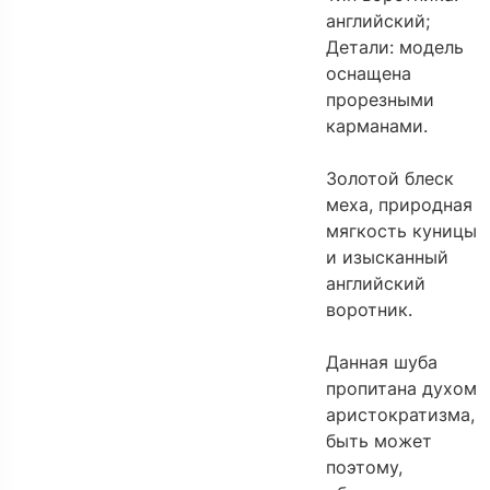
английский;
Детали: модель
оснащена
прорезными
карманами.
Золотой блеск
меха, природная
мягкость куницы
и изысканный
английский
воротник.
Данная шуба
пропитана духом
аристократизма,
быть может
поэтому,