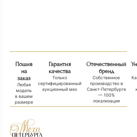
Варежки из меха норки 56 П
Шуба из куницы
6 000
₽
275 000
₽
Пошив
Гарантия
Отечественный
У
на
качества
бренд
заказ
Только
Собственное
Ка
сертифицированный
производство в
Любая
аукционный мех
Санкт-Петербурге
модель
— 100%
в вашем
локализация
размере