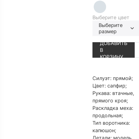
Выберите цвет
Выберите
размер
АУТЛЕТ
ПЕРЕЙТИ В К
ДОБАВИТЬ
В
КОРЗИНУ
Силуэт: прямой;
Цвет: сапфир;
Рукава: втачные,
прямого кроя;
Раскладка меха:
продольная;
Тип воротника:
капюшон;
Детали: модель