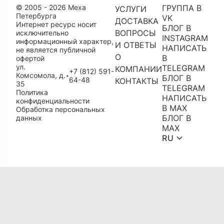
© 2005 - 2026 Меха
ГРУППА В
УСЛУГИ
Петербурга
VK
ДОСТАВКА
Интернет ресурс носит
БЛОГ В
ВОПРОСЫ
исключительно
INSTAGRAM
информационный характер,
И ОТВЕТЫ
НАПИСАТЬ
не является публичной
О
В
офертой
ул.
TELEGRAM
КОМПАНИИ
+7 (812) 591-
Комсомола, д.
•
БЛОГ В
64-48
КОНТАКТЫ
35
TELEGRAM
Политика
НАПИСАТЬ
конфиденциальности
В MAX
Обработка персональных
БЛОГ В
данных
MAX
RU