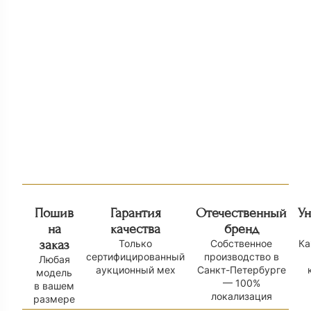
Жилет из норки К 21
Норковый жилет
50 000
₽
70 000
₽
Пошив
Гарантия
Отечественный
У
на
качества
бренд
заказ
Только
Собственное
Ка
сертифицированный
производство в
Любая
аукционный мех
Санкт-Петербурге
модель
— 100%
в вашем
локализация
размере