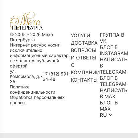
© 2005 - 2026 Меха
ГРУППА В
УСЛУГИ
Петербурга
VK
ДОСТАВКА
Интернет ресурс носит
БЛОГ В
ВОПРОСЫ
исключительно
INSTAGRAM
информационный характер,
И ОТВЕТЫ
НАПИСАТЬ
не является публичной
О
В
офертой
ул.
TELEGRAM
КОМПАНИИ
+7 (812) 591-
Комсомола, д.
•
БЛОГ В
64-48
КОНТАКТЫ
35
TELEGRAM
Политика
НАПИСАТЬ
конфиденциальности
В MAX
Обработка персональных
БЛОГ В
данных
MAX
RU