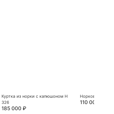
Куртка из норки с капюшоном Н
Норковый жилет
110 000
₽
326
185 000
₽