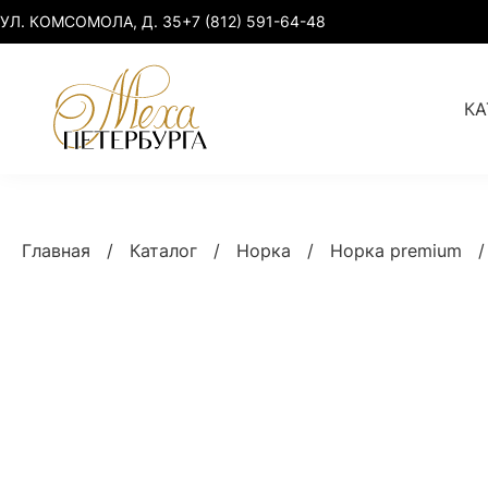
УЛ. КОМСОМОЛА, Д. 35
+7 (812) 591-64-48
КА
Норка
Норка elegant
Главная
/
Каталог
/
Норка
/
Норка premium
Куница
Норка premium
Соболь, рысь
Норка sport-chic
Лиса, песец
Норка plus size
Умная одежда