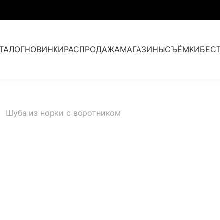
ТАЛОГ
НОВИНКИ
РАСПРОДАЖА
МАГАЗИНЫ
СЪЁМКИ
БЕС
Парки с мехом
/
Шуба из норки с воротником
Кашемир и мех
Аксессуары
Коллекция прошлых лет