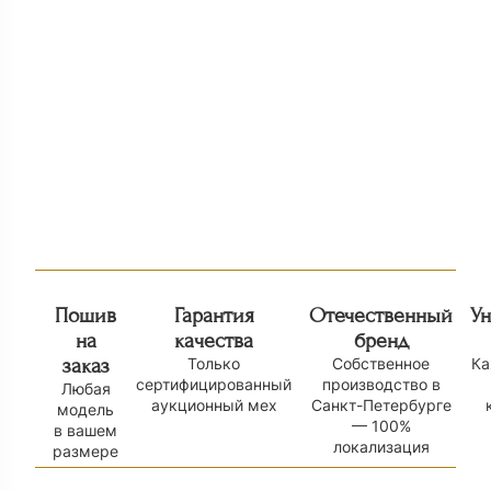
Куртка из норки с капюшоном Н
Норковый жилет
110 000
₽
326
185 000
₽
Пошив
Гарантия
Отечественный
У
на
качества
бренд
заказ
Только
Собственное
Ка
сертифицированный
производство в
Любая
аукционный мех
Санкт-Петербурге
модель
— 100%
в вашем
локализация
размере