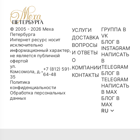
© 2005 - 2026 Меха
ГРУППА В
УСЛУГИ
Петербурга
VK
ДОСТАВКА
Интернет ресурс носит
БЛОГ В
ВОПРОСЫ
исключительно
INSTAGRAM
информационный характер,
И ОТВЕТЫ
НАПИСАТЬ
не является публичной
О
В
офертой
ул.
TELEGRAM
КОМПАНИИ
+7 (812) 591-
Комсомола, д.
•
БЛОГ В
64-48
КОНТАКТЫ
35
TELEGRAM
Политика
НАПИСАТЬ
конфиденциальности
В MAX
Обработка персональных
БЛОГ В
данных
MAX
RU