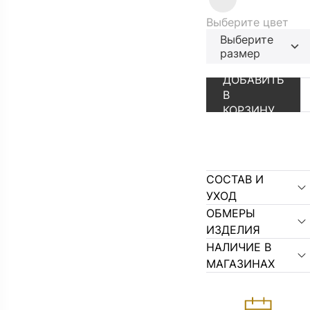
Выберите цвет
Выберите
размер
АУТЛЕТ
ПЕРЕЙТИ В К
ДОБАВИТЬ
В
КОРЗИНУ
СОСТАВ И
УХОД
ОБМЕРЫ
ИЗДЕЛИЯ
НАЛИЧИЕ В
МАГАЗИНАХ