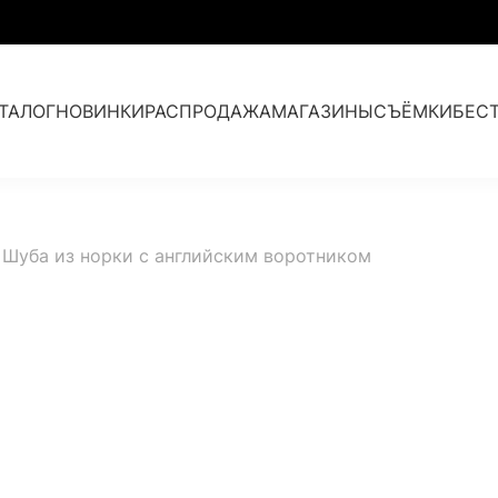
ТАЛОГ
НОВИНКИ
РАСПРОДАЖА
МАГАЗИНЫ
СЪЁМКИ
БЕС
Парки с мехом
Шуба из норки с английским воротником
Кашемир и мех
Аксессуары
Коллекция прошлых лет