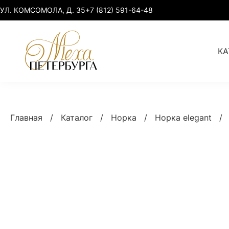
УЛ. КОМСОМОЛА, Д. 35
+7 (812) 591-64-48
КА
Норка
Норка elegant
Главная
/
Каталог
/
Норка
/
Норка elegant
/
Куница
Норка premium
Соболь, рысь
Норка sport-chic
Лиса, песец
Норка plus size
Умная одежда