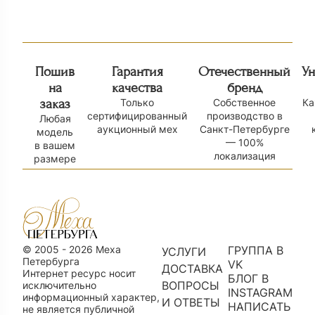
185 000
₽
Пошив
Гарантия
Отечественный
У
на
качества
бренд
заказ
Только
Собственное
Ка
сертифицированный
производство в
Любая
аукционный мех
Санкт-Петербурге
модель
— 100%
в вашем
локализация
размере
© 2005 - 2026 Меха
ГРУППА В
УСЛУГИ
Петербурга
VK
ДОСТАВКА
Интернет ресурс носит
БЛОГ В
ВОПРОСЫ
исключительно
INSTAGRAM
информационный характер,
И ОТВЕТЫ
НАПИСАТЬ
не является публичной