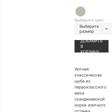
Выберите цвет
Выберите
АУТЛЕТ
ПЕРЕЙТИ В К
размер
ДОБАВИТЬ
В
КОРЗИНУ
Уютная
классическая
шуба из
первоклассного
меха
скандинавской
норки элитного
оттенка