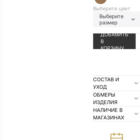
Выберите цвет
Выберите
размер
ДОБАВИТЬ
АУТЛЕТ
ПЕРЕЙТИ В К
В
КОРЗИНУ
СОСТАВ И
УХОД
ОБМЕРЫ
ИЗДЕЛИЯ
НАЛИЧИЕ В
МАГАЗИНАХ