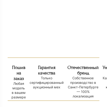
Куртка из норки с капюшоном Н
Норковый жилет
110 000
₽
326
185 000
₽
Пошив
Гарантия
Отечественный
У
на
качества
бренд
заказ
Только
Собственное
Ка
сертифицированный
производство в
Любая
аукционный мех
Санкт-Петербурге
модель
— 100%
в вашем
локализация
размере