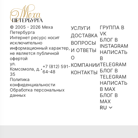
© 2005 - 2026 Меха
ГРУППА В
УСЛУГИ
Петербурга
VK
ДОСТАВКА
Интернет ресурс носит
БЛОГ В
ВОПРОСЫ
исключительно
INSTAGRAM
информационный характер,
И ОТВЕТЫ
НАПИСАТЬ
не является публичной
О
В
офертой
ул.
TELEGRAM
КОМПАНИИ
+7 (812) 591-
Комсомола, д.
•
БЛОГ В
64-48
КОНТАКТЫ
35
TELEGRAM
Политика
НАПИСАТЬ
конфиденциальности
В MAX
Обработка персональных
БЛОГ В
данных
MAX
RU