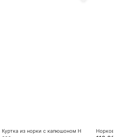
Куртка из норки с капюшоном Н
Норковый жилет