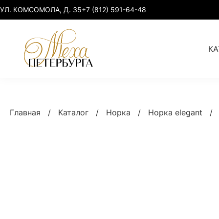
УЛ. КОМСОМОЛА, Д. 35
+7 (812) 591-64-48
КА
Норка
Норка elegant
Главная
/
Каталог
/
Норка
/
Норка elegant
/
Куница
Норка premium
Соболь, рысь
Норка sport-chic
Лиса, песец
Норка plus size
Умная одежда