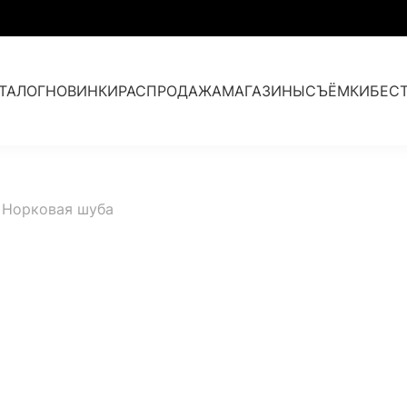
ТАЛОГ
НОВИНКИ
РАСПРОДАЖА
МАГАЗИНЫ
СЪЁМКИ
БЕС
Парки с мехом
Норковая шуба
Кашемир и мех
Аксессуары
Коллекция прошлых лет