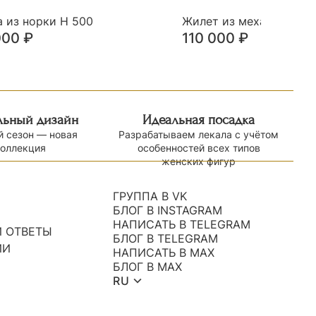
а из норки Н 500
Жилет из меха норки Х
000
₽
110 000
₽
льный дизайн
Идеальная посадка
 сезон — новая
Разрабатываем лекала с учётом
коллекция
особенностей всех типов
женских фигур
ГРУППА В VK
БЛОГ В INSTAGRAM
НАПИСАТЬ В TELEGRAM
 ОТВЕТЫ
БЛОГ В TELEGRAM
ИИ
НАПИСАТЬ В MAX
БЛОГ В MAX
RU