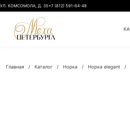
УЛ. КОМСОМОЛА, Д. 35
+7 (812) 591-64-48
КА
Норка
Норка elegant
Главная
/
Каталог
/
Норка
/
Норка elegant
/
Куница
Норка premium
Соболь, рысь
Норка sport-chic
Лиса, песец
Норка plus size
Умная одежда