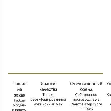
Куртка из норки с капюшоном Н
Норковый жилет
110 000
₽
326
185 000
₽
Пошив
Гарантия
Отечественный
У
на
качества
бренд
заказ
Только
Собственное
Ка
сертифицированный
производство в
Любая
аукционный мех
Санкт-Петербурге
модель
— 100%
в вашем