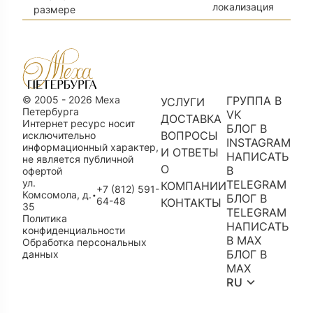
локализация
размере
© 2005 - 2026 Меха
ГРУППА В
УСЛУГИ
Петербурга
VK
ДОСТАВКА
Интернет ресурс носит
БЛОГ В
ВОПРОСЫ
исключительно
INSTAGRAM
информационный характер,
И ОТВЕТЫ
НАПИСАТЬ
не является публичной
О
В
офертой
ул.
TELEGRAM
КОМПАНИИ
+7 (812) 591-
Комсомола, д.
•
БЛОГ В
64-48
КОНТАКТЫ
35
TELEGRAM
Политика
НАПИСАТЬ
конфиденциальности
В MAX
Обработка персональных
БЛОГ В
данных
MAX
RU