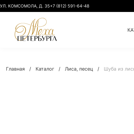
УЛ. КОМСОМОЛА, Д. 35
+7 (812) 591-64-48
КА
Норка
Норка elegant
Главная
/
Каталог
/
Лиса, песец
/
Шуба из лис
Куница
Норка premium
Соболь, рысь
Норка sport-chic
Лиса, песец
Норка plus size
Умная одежда