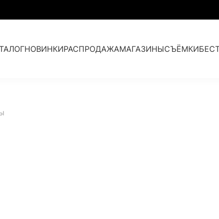
ТАЛОГ
НОВИНКИ
РАСПРОДАЖА
МАГАЗИНЫ
СЪЁМКИ
БЕС
Парки с мехом
ы
Кашемир и мех
Аксессуары
Коллекция прошлых лет