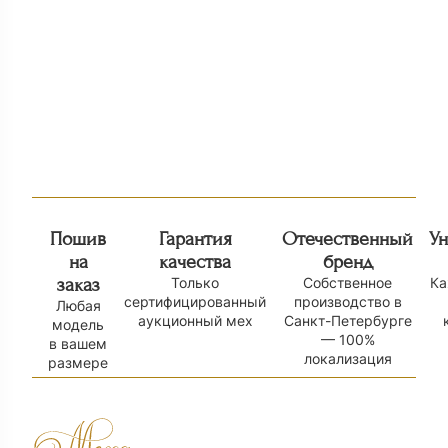
Манишка из меха лисы АЛ 19
Шуба из песца 
99 000
₽
155 000
₽
Пошив
Гарантия
Отечественный
У
на
качества
бренд
заказ
Только
Собственное
Ка
сертифицированный
производство в
Любая
аукционный мех
Санкт-Петербурге
модель
— 100%
в вашем
локализация
размере