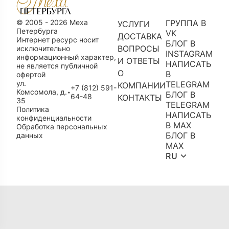
© 2005 - 2026 Меха
ГРУППА В
УСЛУГИ
Петербурга
VK
ДОСТАВКА
Интернет ресурс носит
БЛОГ В
ВОПРОСЫ
исключительно
INSTAGRAM
информационный характер,
И ОТВЕТЫ
НАПИСАТЬ
не является публичной
О
В
офертой
ул.
TELEGRAM
КОМПАНИИ
+7 (812) 591-
Комсомола, д.
•
БЛОГ В
64-48
КОНТАКТЫ
35
TELEGRAM
Политика
НАПИСАТЬ
конфиденциальности
В MAX
Обработка персональных
БЛОГ В
данных
MAX
RU