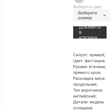
Выберите цвет
Выберите
размер
ДОБАВИТЬ
АУТЛЕТ
ПЕРЕЙТИ В К
В
КОРЗИНУ
Силуэт: прямой;
Цвет: фисташка;
Рукава: втачные,
прямого кроя;
Раскладка меха:
продольная;
Тип воротника:
английский;
Детали: модель
оснащена