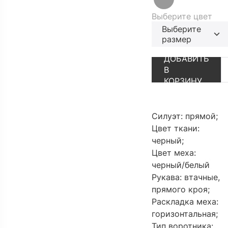
Выберите цвет
Выберите
размер
АУТЛЕТ
ПЕРЕЙТИ В К
ДОБАВИТЬ
В
КОРЗИНУ
Силуэт: прямой;
Цвет ткани:
черный;
Цвет меха:
черный/белый
Рукава: втачные,
прямого кроя;
Раскладка меха:
горизонтальная;
Тип воротника: