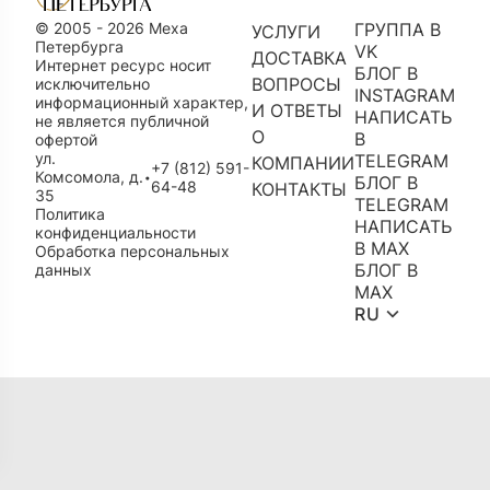
© 2005 - 2026 Меха
ГРУППА В
УСЛУГИ
Петербурга
VK
ДОСТАВКА
Интернет ресурс носит
БЛОГ В
ВОПРОСЫ
исключительно
INSTAGRAM
информационный характер,
И ОТВЕТЫ
НАПИСАТЬ
не является публичной
О
В
офертой
ул.
TELEGRAM
КОМПАНИИ
+7 (812) 591-
Комсомола, д.
•
БЛОГ В
64-48
КОНТАКТЫ
35
TELEGRAM
Политика
НАПИСАТЬ
конфиденциальности
В MAX
Обработка персональных
БЛОГ В
данных
MAX
RU