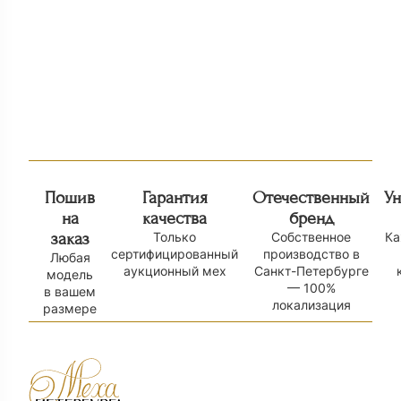
Пихора с норкой 03 ММ
Парка с мехом л
149 000
₽
85 000
₽
Пошив
Гарантия
Отечественный
У
на
качества
бренд
заказ
Только
Собственное
Ка
сертифицированный
производство в
Любая
аукционный мех
Санкт-Петербурге
модель
— 100%
в вашем
локализация
размере